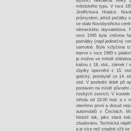
Bystřici několikrát velk
městského typu. V roce 18
Jindřichova Hradce. Nov
průmyslem, jehož počátky saha
se stalo Novobystřicko cen
německého obyvatelstva. 
roce 1945 byla zničena řa
památky (např.jedinečný ro
samotné. Byla vztyčena tz
teprve v roce 1989 s pádem
je možno ve městě shlédnou
kašnu z 18. stol., zámek / 
zbytky opevnění z 15. sto
gotický, presbytář ze 14. st
stol. V poslední době při op
postaven na místě původní 
českých zemích. V kostele 
středu od 18.00 hod. a v n
otevřeno první a dosud ne
automobilů v Čechách. Má
historií tak, jako stará indu
zbudováno. Technická náplň
a je více než snadné vžít se