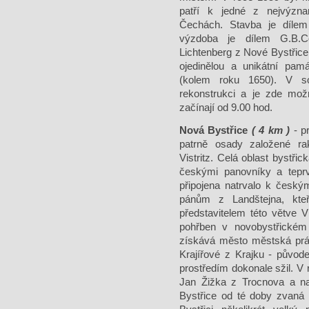
patří k jedné z nejvýzn
Čechách. Stavba je dílem
výzdoba je dílem G.B.Co
Lichtenberg z Nové Bystřice,
ojedinělou a unikátní pa
(kolem roku 1650). V s
rekonstrukci a je zde možn
začínají od 9.00 hod.
Nová Bystřice
( 4 km )
- pr
patrně osady založené 
Vistritz. Celá oblast bystř
českými panovníky a teprve
připojena natrvalo k český
pánům z Landštejna, kteř
představitelem této větve V
pohřben v novobystřickém
získává město městská práva
Krajířové z Krajku - původ
prostředím dokonale sžil. V 
Jan Žižka z Trocnova a na
Bystřice od té doby zvaná 