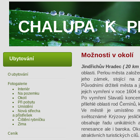
CHALUPA K P
Možnosti v okolí
Ubytování
Jindřichův Hradec
( 20 km 
oblasti. Perlou města založe
O ubytování
jeho zámek, stojící na z
Fotogalerie
Původními držiteli města a 
Interiér
jejich vymření v roce 1604 
Na pozemku
Po vymření Slavatů koncem 
Okolí
Při pobytu
přilehlé oblasti rod Černínů,
Umístění
Ve městě je umístěno m
Nová střecha
a přístřešek
světoznámé Krýzovy jesli
Čištění rybníčku
obsahuje řadu unikátních a
Zima
renesance ale i baroka. Ok
Ceník
atraktivních turistických cílů.