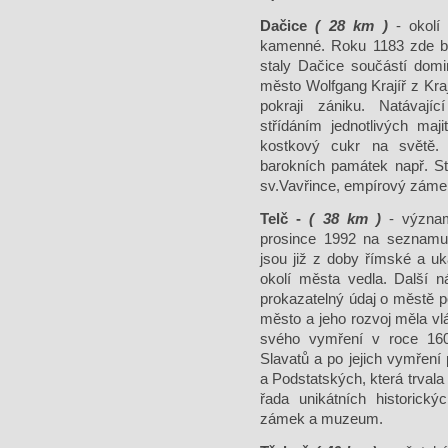
Dačice
( 28 km )
- okolí 
kamenné. Roku 1183 zde by
staly Dačice součástí dom
město Wolfgang Krajíř z Krajk
pokraji zániku. Natávají
střídáním jednotlivých maj
kostkový cukr na světě.
barokních památek např. Sta
sv.Vavřince, empírový záme
Telč -
( 38 km )
- význam
prosince 1992 na seznam
jsou již z doby římské a uk
okolí města vedla. Další n
prokazatelný údaj o městě 
město a jeho rozvoj měla vlá
svého vymření v roce 16
Slavatů a po jejich vymření
a Podstatských, která trval
řada unikátních historick
zámek a muzeum.