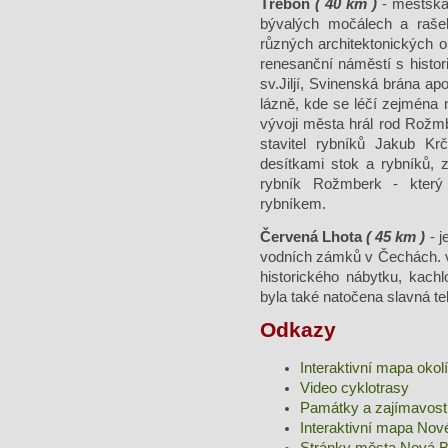
Třeboň
( 40 km )
- městská
bývalých močálech a rašel
různých architektonických 
renesanční náměstí s histor
sv.Jiljí, Svinenská brána a
lázně, kde se léčí zejména 
vývoji města hrál rod Rožm
stavitel rybníků Jakub Kr
desítkami stok a rybníků, 
rybník Rožmberk - který
rybníkem.
Červená Lhota
( 45 km )
- j
vodních zámků v Čechách. 
historického nábytku, kac
byla také natočena slavná te
Odkazy
Interaktivní mapa okolí
Video cyklotrasy
Památky a zajímavost
Interaktivní mapa Nov
Stránky města Nová B