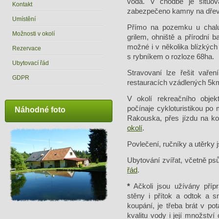
voda. V chodbě je situov
Kontakt
zabezpečeno kamny na dřevo
Umístění
Přímo na pozemku u chalu
Možnosti v okolí
grilem, ohniště a přírodní 
možné i v několika blízkých
Rezervace
s rybníkem o rozloze 68ha.
Ubytovací řád
Stravovaní lze řešit vaře
GDPR
restauracích vzádlených 5k
V okolí rekreačního obje
počínaje cykloturistikou p
Náhodné foto
Rakouska, přes jízdu na ko
okolí
.
Povlečení, ručníky a utěrky j
Ubytování zvířat, včetně ps
řád
.
*
Ačkoli jsou užívány přípr
stěny i přítok a odtok a s
koupání, je třeba brát v pot
kvalitu vody i její množství 