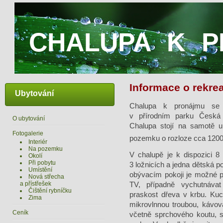
CHALUPA K P
Informace o rekre
Ubytování
Chalupa k pronájmu se 
v přírodním parku Česká
O ubytování
Chalupa stojí na samotě u
Fotogalerie
pozemku o rozloze cca 120
Interiér
Na pozemku
V chalupě je k dispozici 8
Okolí
Při pobytu
3 ložnicích a jedna dětská p
Umístění
obývacím pokoji je možné 
Nová střecha
a přístřešek
TV, případně vychutnávat
Čištění rybníčku
praskost dřeva v krbu. Ku
Zima
mikrovlnnou troubou, kávo
Ceník
včetně sprchového koutu, 