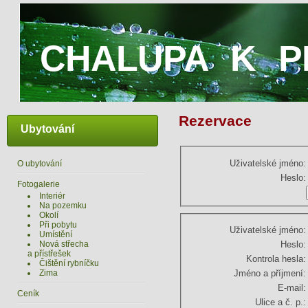
CHALUPA K P
Rezervace
Ubytování
Uživatelské jméno:
O ubytování
Heslo:
Fotogalerie
Interiér
Na pozemku
Okolí
Při pobytu
Uživatelské jméno:
Umístění
Nová střecha
Heslo:
a přístřešek
Kontrola hesla:
Čištění rybníčku
Zima
Jméno a příjmení:
E-mail:
Ceník
Ulice a č. p.: