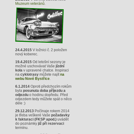
Muzeum veteránů
.
24.4.2015
V ložnici č. 2 položen
nový koberec.
19.4.2015
Od letošní sezony je
možné uschovávat Vaše
jízdní
kola
v upravené chatce. Inspiraci
na
cyklotrasy
můžete najít
na
webu Nové Bystřice
.
6.1.2014
Oproti předchozím rokům
byla
posunuta doba příjezdu a
odjezdu
o hodinu dopředu. Před
odjezdem tedy můžete spát o něco
déle :)
29.12.2013
Počínaje rokem 2014
je třeba veškeré Vaše
požadavky
k fakturaci (FKSP apod.)
uvádět
do poznámky
již při rezervaci
termínu.