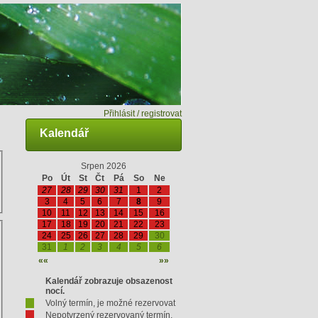
Přihlásit / registrovat
Kalendář
Srpen 2026
Po
Út
St
Čt
Pá
So
Ne
27
28
29
30
31
1
2
3
4
5
6
7
8
9
10
11
12
13
14
15
16
17
18
19
20
21
22
23
24
25
26
27
28
29
30
31
1
2
3
4
5
6
««
»»
Kalendář zobrazuje obsazenost
nocí.
Volný termín, je možné rezervovat
Nepotvrzený rezervovaný termín,