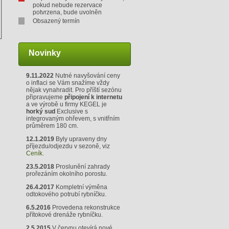
pokud nebude rezervace
potvrzena, bude uvolněn
Obsazený termín
Novinky
9.11.2022
Nutné navyšování ceny
o inflaci se Vám snažíme vždy
nějak vynahradit. Pro příští sezónu
připravujeme
připojení k internetu
a ve výrobě u firmy KEGEL je
horký sud
Exclusive s
integrovaným ohřevem, s vnitřním
průměrem 180 cm.
12.1.2019
Byly upraveny dny
příjezdu/odjezdu v sezoně, viz
Ceník
.
23.5.2018
Proslunění zahrady
prořezáním okolního porostu.
26.4.2017
Kompletní výměna
odtokového potrubí rybníčku.
6.5.2016
Provedena rekonstrukce
přítokové drenáže rybníčku.
2.5.2015
V červnu otevírá nové