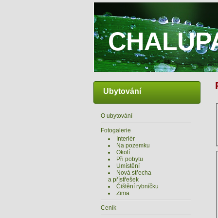
CHALUP
Ubytování
O ubytování
Fotogalerie
Interiér
Na pozemku
Okolí
Při pobytu
Umístění
Nová střecha
a přístřešek
Čištění rybníčku
Zima
Ceník