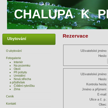
CHALUPA K P
Rezervace
Ubytování
Uživatelské jméno:
O ubytování
Heslo:
Fotogalerie
Interiér
Na pozemku
Okolí
Při pobytu
Uživatelské jméno:
Umístění
Nová střecha
Heslo:
a přístřešek
Kontrola hesla:
Čištění rybníčku
Zima
Jméno a příjmení:
E-mail:
Ceník
Ulice a č. p.:
Kontakt
Obec: