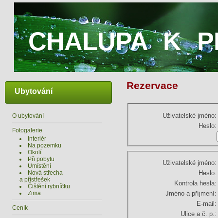
CHALUPA K P
Rezervace
Ubytování
Uživatelské jméno:
O ubytování
Heslo:
Fotogalerie
Interiér
Na pozemku
Okolí
Při pobytu
Uživatelské jméno:
Umístění
Nová střecha
Heslo:
a přístřešek
Kontrola hesla:
Čištění rybníčku
Zima
Jméno a příjmení:
E-mail:
Ceník
Ulice a č. p.: